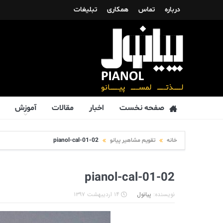
درباره
تماس
همکاری
تبلیغات
صفحه نخست
اخبار
مقالات
آموزش
خانه
تقویم مشاهیر پیانو
pianol-cal-01-02
pianol-cal-01-02
نویسنده:
پیانول
۱۴ اردیبهشت ۱۳۹۷