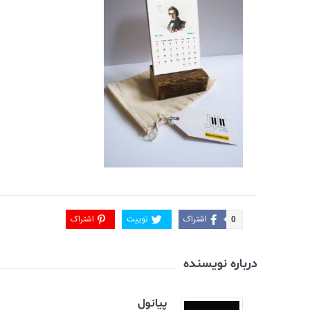
اشتراک
توییت
اشتراک
0
درباره نویسنده
پیانول