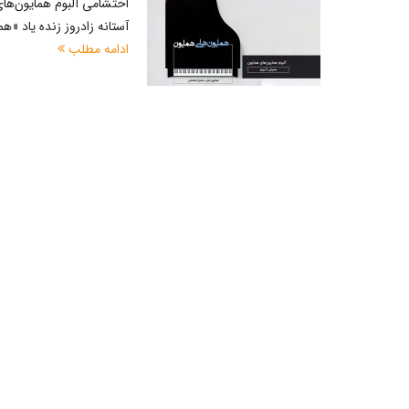
احتشامی آلبوم همایون‌های
آستانه زادروز زنده یاد «همایون خرم» 
ادامه مطلب