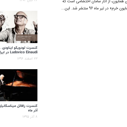
۲۶ آبان ۱۴۰۴
 همایون، از آثار سامان احتشامی است که
در تیر ماه 96 منتشر شد. این...
کنسرت لودویکو ایناودی –
Ludovico Einaudi در ایران
۲۳ اسفند ۱۳۹۶
کنسرت رافائل میناسکانیان
آذر ماه
۸ آذر ۱۳۹۵