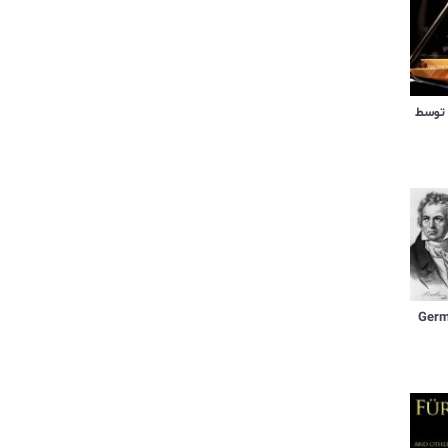
 توسط
German D