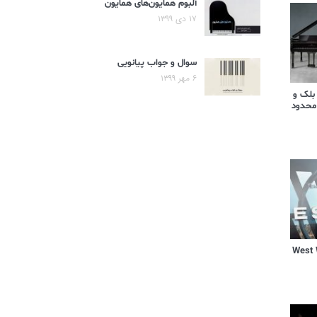
آلبوم همایون‌های همایون
۱۷ دی ۱۳۹۹
سوال و جواب پیانویی
۶ مهر ۱۳۹۹
 بلک و
محدود
یال West World