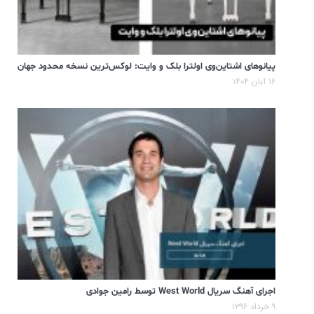
پیانوهای اشتاین‌وی اولترا بلک و وایت: لوکس‌ترین نسخه محدود جهان
۱۶ آبان ۱۴۰۴
اجرای آهنگ سریال West World توسط رامین جوادی
۹ خرداد ۱۳۹۶