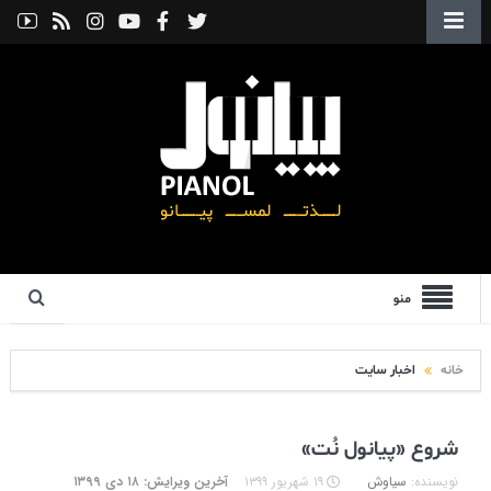
منو
خانه
اخبار سایت
شروع «پیانول نُت»
نویسنده:
سیاوش
۱۹ شهریور ۱۳۹۹
آخرین ویرایش: ۱۸ دی ۱۳۹۹