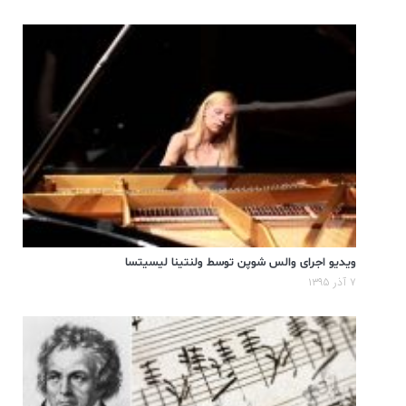
ویدیو اجرای والس شوپن توسط ولنتینا لیسیتسا
۷ آذر ۱۳۹۵