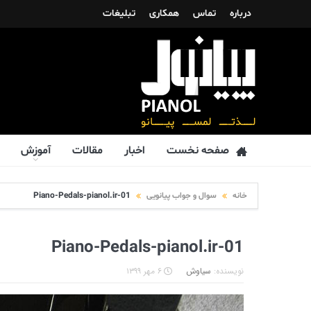
درباره
تماس
همکاری
تبلیغات
صفحه نخست
اخبار
مقالات
آموزش
خانه
سوال و جواب پیانویی
Piano-Pedals-pianol.ir-01
Piano-Pedals-pianol.ir-01
نویسنده:
سیاوش
۶ مهر ۱۳۹۹