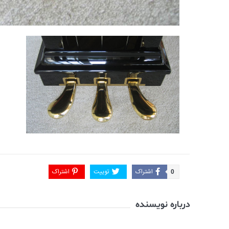
اشتراک
توییت
اشتراک
0
آشنایی با ساختار داخلی و مکانیزم پیانو
جواد معر
درباره نویسنده
های آکوستیک