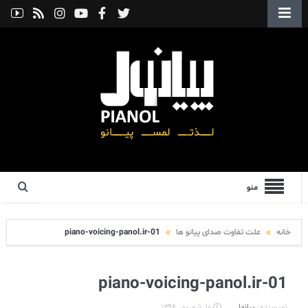
منو
خانه
علت تفاوت صدای پیانو ها
piano-voicing-panol.ir-01
piano-voicing-panol.ir-01
نویسنده:
پیانول
۱۰ شهریور ۱۳۹۶