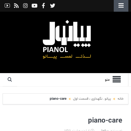
منو
خانه
پیانو – نگهداری ، قسمت اول
piano-care
piano-care
نویسنده:
پیانول
۲ اردیبهشت ۱۳۹۵