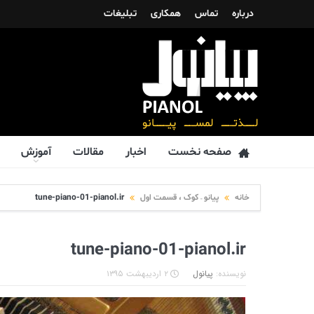
درباره
تماس
همکاری
تبلیغات
صفحه نخست
اخبار
مقالات
آموزش
خانه
پیانو – کوک ، قسمت اول
tune-piano-01-pianol.ir
tune-piano-01-pianol.ir
نویسنده:
پیانول
۲ اردیبهشت ۱۳۹۵