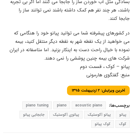
بسادگی مثل آب خوردن ساز را جابجا می کنند اما اگر بی تجربه
باشند، هر چند نفر هم کمک داشته باشند نمی توانند ساز را
جابجا کنند.
در کشورهای پیشرفته شما می توانید پیانو خود را هنگامی که
می خواهید از یک نقطه شهر به نقطه دیگر منتقل کنید، بیمه
نموده با خیال راحت دست به اینکار بزنید. اما متاسفانه در ایران
شرکت های بیمه چنین پوششی را نمی دهند.
پیانو – کوک ، قسمت دوم
منبع: گفتگوی هارمونی
آخرین ویرایش: ۲ اردیبهشت ۱۳۹۵
برچسب‌ها:
acoustic piano
piano
piano tuning
پیانو
پیانو آکوستیک
پیانوی آکوستیک
جابجایی پیانو
کوک
کوک پیانو