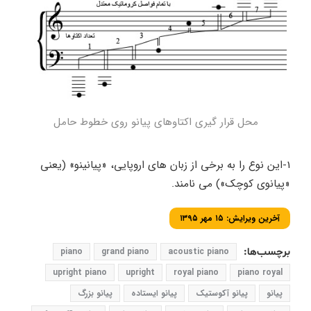
محل قرار گیری اکتاوهای پیانو روی خطوط حامل
1-این نوع را به برخی از زبان های اروپایی، «پیانینو» (یعنی
«پیانوی کوچک») می نامند.
آخرین ویرایش: ۱۵ مهر ۱۳۹۵
برچسب‌ها:
acoustic piano
grand piano
piano
upright piano
upright
royal piano
piano royal
پیانو
پیانو آکوستیک
پیانو ایستاده
پیانو بزرگ