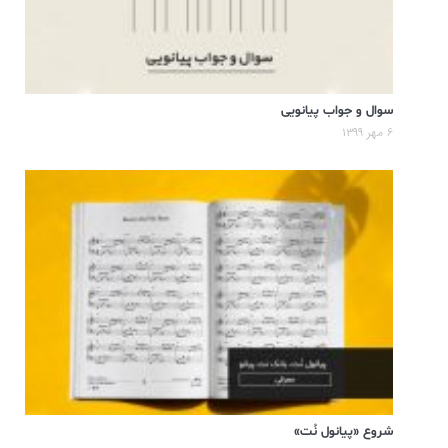
سوال و جواب پیانویی
۶ مهر ۱۳۹۹
شروع «پیانول نُت»