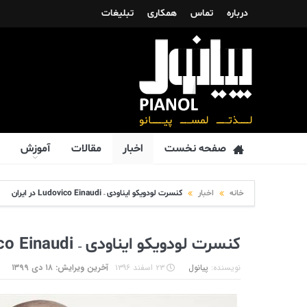
درباره
تماس
همکاری
تبلیغات
صفحه نخست
اخبار
مقالات
آموزش
خانه
اخبار
کنسرت لودویکو ایناودی – Ludovico Einaudi در ایران
کنسرت لودویکو ایناودی – Ludovico Einaudi در ایران
نویسنده:
پیانول
۲۳ اسفند ۱۳۹۶
آخرین ویرایش: ۱۸ دی ۱۳۹۹