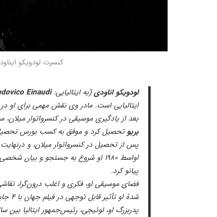
کنسرت لودویکو ایناودی – Ludovico Einaudi در ایر
لودویکو اناودی
(به ایتالیایی:
Einaudi
udovico
ایتالیایی است. مادر وی نقش مهمی برای او در
بعد از یادگیری موسیقی در کنسرواتوار میلان، موفق به کسب مدرک
بریو
تحصیل کرد و موفق به کسب بورس تحصیلی 
پس از تحصیل در کنسرواتوار میلان، و درنهایت 
اواسط ۱۹۸۰ او شروع به جستجو و بیان ش
پیانو کرد.
فضای موسیقی او، فکری و اغلب درون‌گرا، نقاش
شدهٔ او تأثیر قابل توجهی در فیلم جهان با ۴ جایزه بین‌المللی به نام او ایفا کرده است. پدر او