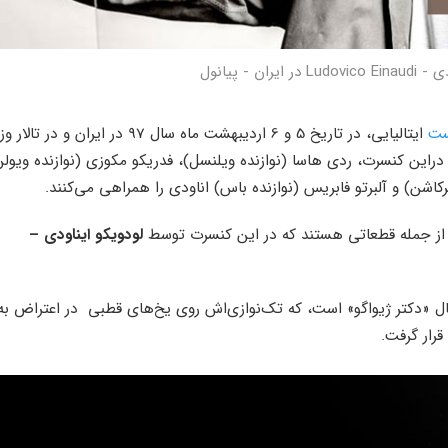
ان - پیانول
ست
ایتالیایی، در تاریخ 5 و 6 اردیبهشت ماه سال 97 در ایران و در ت
دراین کنسرت، ردی هاسا (نوازنده ویلنسل)، فدریکو مکوزی (نوازنده ویولن
 پرکاشن) و آلبرتو فابریس (نوازنده باس) اناودی را همراهی می‌کنند.
از جمله قطعاتی هستند که در این کنسرت توسط
لودویکو ایناودی –
 «دکتر ژیواگو» است، که تک‌نوازی‌اش روی یخ‌های قطبی در اعتراض به
رار گرفت.
جواد معروفی
انتخاب یک استاد پیانوی 