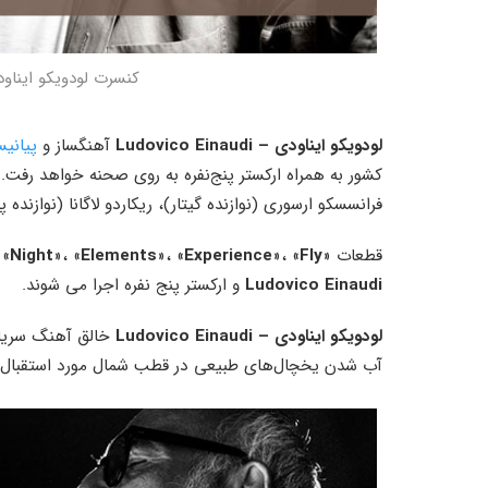
کنسرت لودویکو ایناودی - Ludovico Einaudi در ایر
لودویکو ایناودی – Ludovico Einaudi
آهنگساز و
پیانی
کشور به همراه ارکستر پنج‌نفره به روی صحنه خواهد رفت. 
فرانسسکو ارسوری (نوازنده گیتار)، ریکاردو لاگانا (نوازنده
قطعات «
Fly
»، «
Experience
»، «
Elements
»، «
Night
» 
Ludovico Einaudi
و ارکستر پنج نفره اجرا می شوند.
لودویکو ایناودی – Ludovico Einaudi
خالق آهنگ سریال
آب شدن یخچال‌های طبیعی در قطب شمال مورد استقبال ق
خاب پیانو
آشنایی با ساختار داخلی و مکانیزم پیانو
های آکوستیک