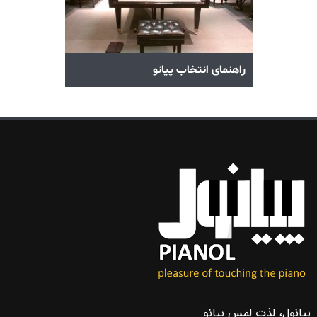
آکوردهای پیانو
راهنمای انتخاب پیا
پیانول، لذت لمس پیانو