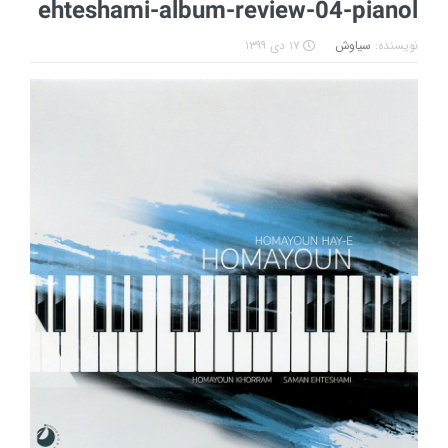
ehteshami-album-review-04-pianol
نویسنده:
سیاوش
۱۷ دی ۱۳۹۹