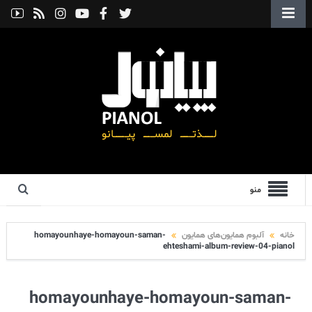
منو
خانه
آلبوم همایون‌های همایون
homayounhaye-homayoun-saman-
ehteshami-album-review-04-pianol
homayounhaye-homayoun-saman-