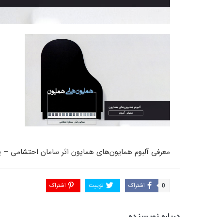
معرفی آلبوم همایون‌های همایون اثر سامان احتشامی – پ
آشنایی با ساختار داخلی و مکانیزم پیانو
جواد معروفی
اشتراک
توییت
اشتراک
0
های آکوستیک
درباره نویسنده