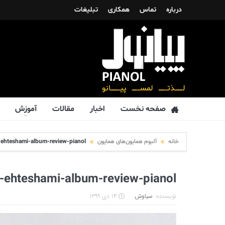
درباره
تماس
همکاری
تبلیغات
صفحه نخست
اخبار
مقالات
آموزش
خانه
آلبوم همایون‌های همایون
hteshami-album-review-pianol
hteshami-album-review-pianol
نویسنده:
سیاوش
۱۴ دی ۱۳۹۹