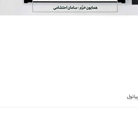
یانول
انتخاب یک استاد پیانوی خوب
آکو