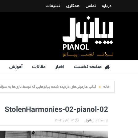
درباره
تماس
همکاری
تبلیغات
صفحه نخست
اخبار
مقالات
آموزش
خانه
کتاب هارمونی‌های دزدیده شده: پیانوهایی که توسط نازی‌ها به سرق
02-StolenHarmonies-02-pianol
نویسنده:
پیانول
۱۷ آبان ۱۴۰۴