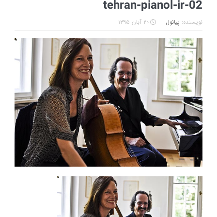
tehran-pianol-ir-02
نویسنده:
پیانول
۲۰ آبان ۱۳۹۵