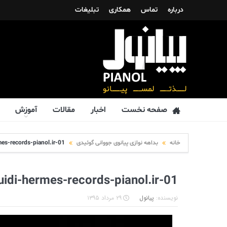
درباره
تماس
همکاری
تبلیغات
صفحه نخست
اخبار
مقالات
آموزش
خانه
بداهه نوازی پیانوی جووانی گوئیدی
es-records-pianol.ir-01
uidi-hermes-records-pianol.ir-01
نویسنده:
پیانول
۲۹ مرداد ۱۳۹۵