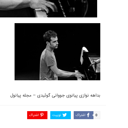
بداهه نوازی پیانوی جووانی گوئیدی – مجله پیانول
اختار داخلی و مکانیزم پیانو
جواد معروفی
اشتراک
توییت
اشتراک
0
تیک