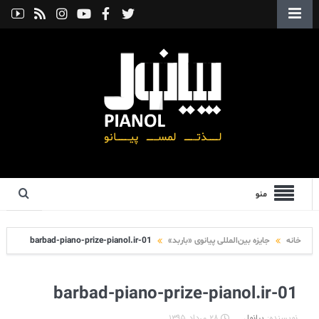
منو
خانه
جایزه بین‌المللی پیانوی «باربد»
barbad-piano-prize-pianol.ir-01
barbad-piano-prize-pianol.ir-01
نویسنده:
پیانول
۲۸ مرداد ۱۳۹۵