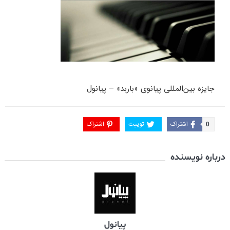
جایزه بین‌المللی پیانوی «باربد» – پیانول
اشتراک
توییت
اشتراک
0
درباره نویسنده
پیانول