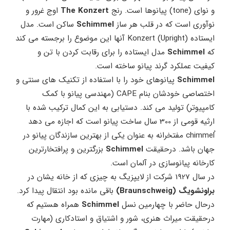
و نوای (tone) پیانوها است. رنج
The Konzert
اوج غرور و
نوآوری است که در قلب هر ساز
Schimmel
ساکن است. مدل
ایستاده (Upright) Konzert آنها این موضوع را برجسته می کند
که
Schimmel
مدل ایستاده را برای رقابت کردن با تن و
کیفیت عملکرد گرند پیانو ساخته است.
Schimmel
پیانوهای خود را با استفاده از تکنیک های سنتی و
اختصاصی خودشان بنام CAPE (مهندسی پیانو با کمک
کامپیوتر) تولید می کند. دستیابی به این کمال ترکیب شده با
ارثیه قومی از 300 سال ساخت پیانو است که اجازه می دهد
ُchimmel مفتخرانه به عنوان یکی از بهترین سازندگان پیانو در
جهان باشد. درحقیقت
Schimmel
بزرگترین و پرافتخارترین
کارخانه پیانوسازی در آلمان است.
در سال 1927 شرکت از لایپزیگ به چیزی که از خانه یشان در
براونشویگ (Braunschweig)
باقی مانده بود انتقال پیدا کرد.
درحال حاضر با چهارمین نسل
Schimmel
همراه هستیم که
درحقیقت میراث هنری، شور و اشتیاق و استادکاری (مهارت