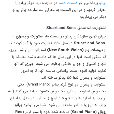
پیانو
پرداختیم. در
قسمت دوم
، دو سازنده برتر دیگر پیانو را
معرفی کردیم و در این قسمت به معرفی سه سازنده برتر پیانو
دیگر می پردازیم:
اشتوارت اند سانز – Stuart and Sons
جوان ترین سازندگان پیانو در لیست ما،
استوارت و پسران –
Stuart and Sons
در سال 1990 فعالیت خود را آغاز کردند که
از
نیوسات ولز (New South Wales)
استرالیا شروع شد. چیزی
که ممکن است آنها در این سال ها کم داشته باشند مطمئنا با
شور و اشتیاق و جوایز خانگی برطرف می شود. چیزی که آنها
ندارند تولید انبوه است، براساس سایت آنها، تا به امروز
استوارت و پسران تنها 55 پیانو ساخته اند.
استوارت و پسران دو نوع گرند پیانو (Grand Piano)، یکی
مخصوص استودیو و یکی مخصوص کنسرت تولید می کنند ( به
ترتیب به اندازه های 7.2 و 9.5 اینچ ) اما این دو مدل با انواع
چوب های زیبا و نادر ساخته می شود. شما می توانید
پیانو
رویال
(
Grand Piano
) ساخته شده خود با سدر قرمز (
Red