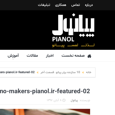
درباره
تماس
همکاری
تبلیغات
صفحه نخست
اخبار
مقالات
آموزش
خانه
10 سازنده برتر پیانو – قسمت آخر
rs-pianol.ir-featured-02
no-makers-pianol.ir-featured-02
نویسنده:
پیانول
۸ آبان ۱۳۹۷