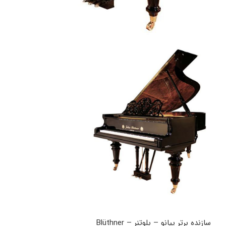
سازنده برتر پیانو – بلوتنر – Blüthner