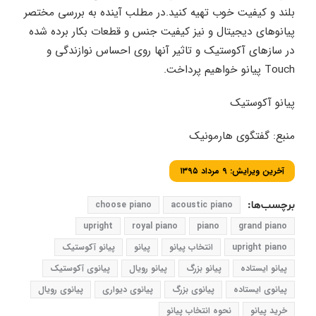
بلند و کیفیت خوب تهیه کنید.در مطلب آینده به بررسی مختصر
پیانوهای دیجیتال و نیز کیفیت جنس و قطعات بکار برده شده
در سازهای آکوستیک و تاثیر آنها روی احساس نوازندگی و
Touch پیانو خواهیم پرداخت.
پیانو آکوستیک
منبع: گفتگوی هارمونیک
آخرین ویرایش: ۹ مرداد ۱۳۹۵
برچسب‌ها:
acoustic piano
choose piano
upright
royal piano
piano
grand piano
upright piano
انتخاب پیانو
پیانو
پیانو آکوستیک
پیانو ایستاده
پیانو بزرگ
پیانو رویال
پیانوی آکوستیک
پیانوی ایستاده
پیانوی بزرگ
پیانوی دیواری
پیانوی رویال
خرید پیانو
نحوه انتخاب پیانو