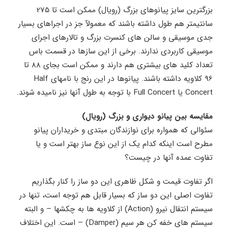
بزرگترین سایز پیانوهای بزرگ (رویال) ممکن است تا 275
سانتیمتر هم طول داشته باشند که معمولآ جز در اجراهای بسیار
جدی موسیقی و سالن های کنسرت بزرگ و تالارهای اجرای
موسیقی کاربردی ندارند. برخی از این سازها در قسمت باس
تعداد کلید های بیشتری هم دارند و ممکن است بجای 88 تا
96 کلاویه داشته باشند. پیانوها در این رنج با نامهای Half
Concert یا Full Concert با توجه به طول آنها نیز نامیده شوند.
مقایسه بین پیانو دیواری و بزرگ (رویال)
سئوالی که همواره برای نوازندگان مبتدی و خریداران پیانو
مطرح است اینکه کدام یک از این نوع ساز بهتر است و یا
تفاوت عمده آنها در چیست؟
اگر تفاوت قیمت و شکل ظاهری این دو ساز را کنار بگذاریم
تفاوت اصلی این دو ساز که بسیار قابل هم توجه است، تنها در
سیستم انتقال نیرو (Action) از کلاویه ها به چکشها – و البته
سیستم های خفه کن هر سیم (Damper) – است. این اختلاف