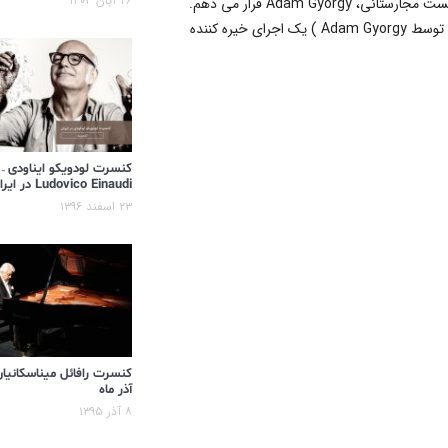
۲۶ آبان ۱۴۰۴
Franz Liszt، توسط پیانیست مجارستانی، Adam Gyorgy قرار می دهم.
( اجرای Rhapsody No 2 توسط Adam Gyorgy ) یک اجرای خیره کننده
کنسرت لودویکو ایناودی –
Ludovico Einaudi در ایران
۲۳ اسفند ۱۳۹۶
کنسرت رافائل میناسکانیان
آذر ماه
۸ آذر ۱۳۹۵