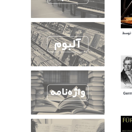
 توسط
German D