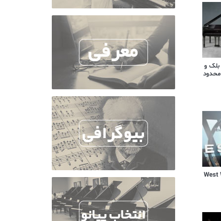
 بلک و
محدود
یال West World