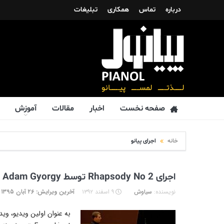
درباره
تماس
همکاری
تبلیغات
صفحه نخست
اخبار
مقالات
آموزش
خانه
اجرای پیانو
اجرای Rhapsody No 2 توسط Adam Gyorgy
نویسنده:
سیاوش
۹ اسفند ۱۳۹۲
آخرین ویرایش: ۲۶ آبان ۱۳۹۵