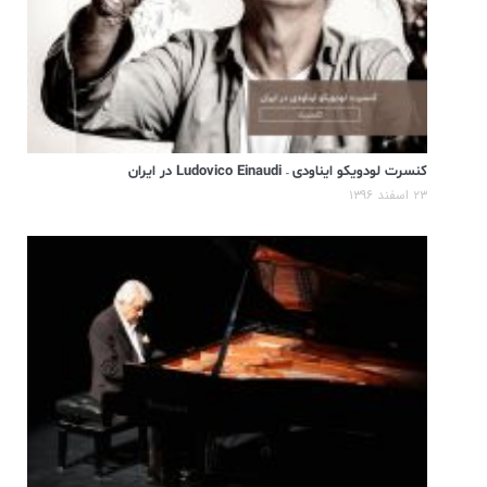
کنسرت لودویکو ایناودی – Ludovico Einaudi در ایران
۲۳ اسفند ۱۳۹۶