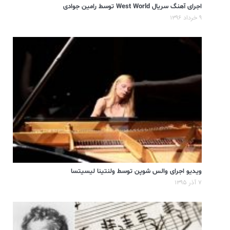
اجرای آهنگ سریال West World توسط رامین جوادی
۹ خرداد ۱۳۹۶
ویدیو اجرای والس شوپن توسط ولنتینا لیسیتسا
۷ آذر ۱۳۹۵