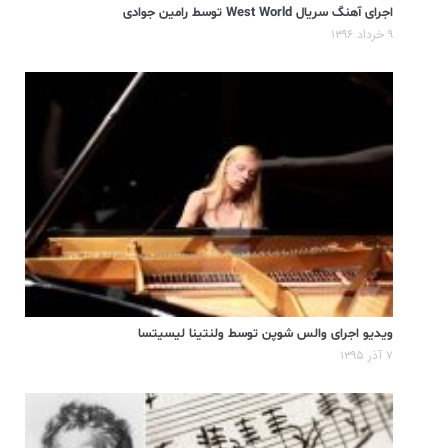
اجرای آهنگ سریال West World توسط رامین جوادی
۹ خرداد ۱۳۹۶
ویدیو اجرای والس شوپن توسط ولنتینا لیسیتسا
۷ آذر ۱۳۹۵