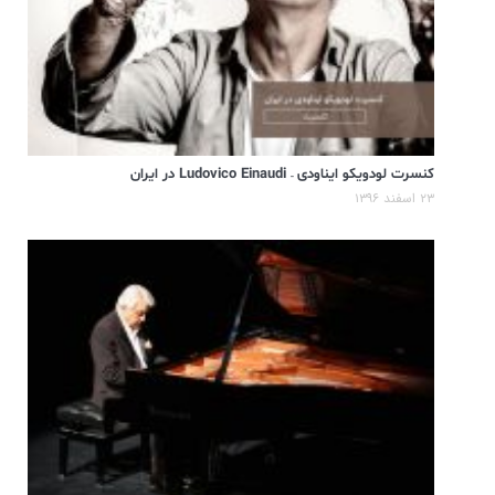
کنسرت لودویکو ایناودی – Ludovico Einaudi در ایران
۲۳ اسفند ۱۳۹۶