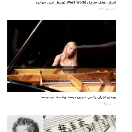
اجرای آهنگ سریال West World توسط رامین جوادی
۹ خرداد ۱۳۹۶
ویدیو اجرای والس شوپن توسط ولنتینا لیسیتسا
۷ آذر ۱۳۹۵