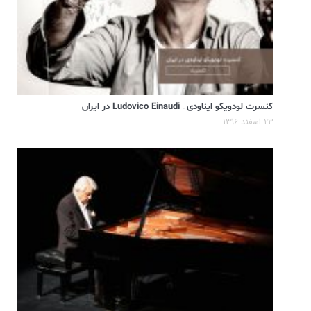
کنسرت لودویکو ایناودی – Ludovico Einaudi در ایران
۲۳ اسفند ۱۳۹۶