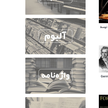
 توسط
German D