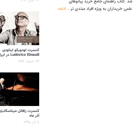
۲۶ آبان ۱۴۰۴
شد. کتاب راهنمای جامع خرید پیانوهای
لمی خریداران به ویژه افراد مبتدی تر...
ادامه
کنسرت لودویکو ایناودی –
Ludovico Einaudi در ایران
۲۳ اسفند ۱۳۹۶
کنسرت رافائل میناسکانیان
آذر ماه
۸ آذر ۱۳۹۵