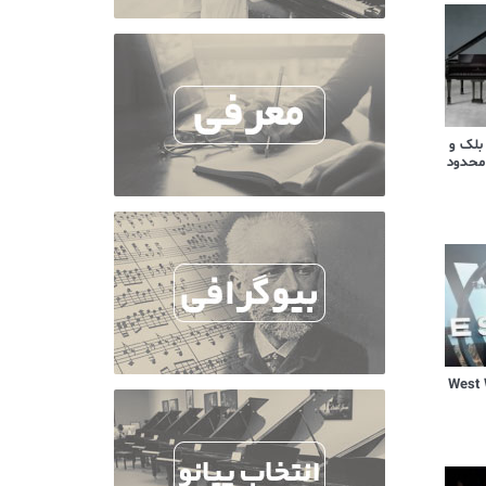
 بلک و
محدود
یال West World