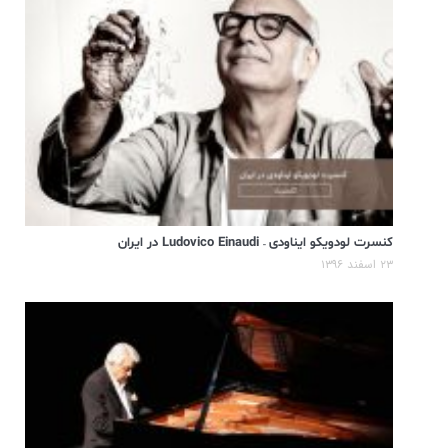
کنسرت لودویکو ایناودی – Ludovico Einaudi در ایران
۲۳ اسفند ۱۳۹۶