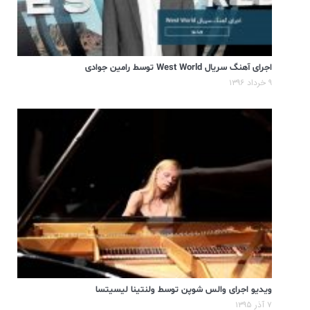
اجرای آهنگ سریال West World توسط رامین جوادی
۹ خرداد ۱۳۹۶
ویدیو اجرای والس شوپن توسط ولنتینا لیسیتسا
۷ آذر ۱۳۹۵