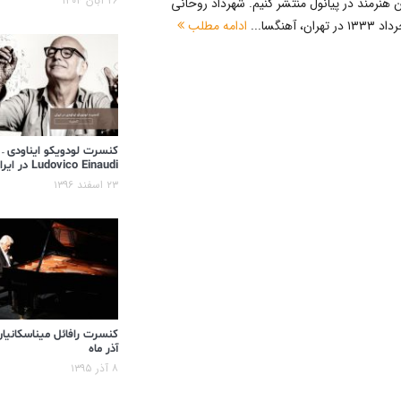
۲۶ آبان ۱۴۰۴
ین هنرمند در پیانول منتشر کنیم. شهرداد روحانی
ادامه مطلب
کنسرت لودویکو ایناودی –
Ludovico Einaudi در ایران
۲۳ اسفند ۱۳۹۶
کنسرت رافائل میناسکانیان
آذر ماه
۸ آذر ۱۳۹۵