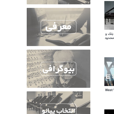
 بلک و
محدود
یال West World