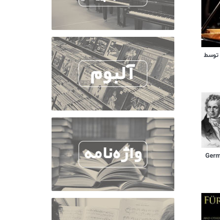
 توسط
German D