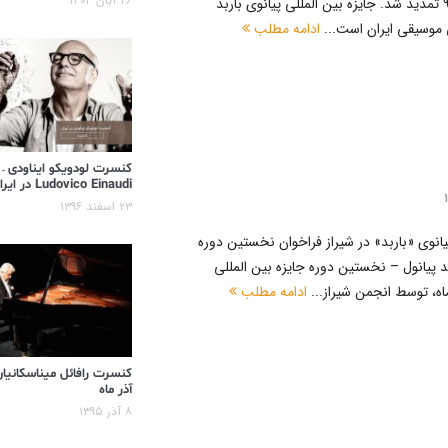
۲۶ آبان ۱۴۰۴
پیانوی باربد تا ۱۰ آذرماه ۹۵ تمدید شد. جایزه بین المللی پیانوی باربد
 موسیقی ایران است...
ادامه مطلب
کنسرت لودویکو ایناودی –
Ludovico Einaudi در ایران
۲۳ اسفند ۱۳۹۶
پیانوی «باربد» در شیراز فراخوان نخستین دوره
ربد پیانول – نخستین دوره جایزه بین المللی
ادامه مطلب
کنسرت رافائل میناسکانیان
آذر ماه
۸ آذر ۱۳۹۵