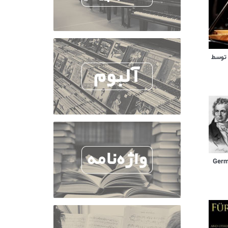
 توسط
German D