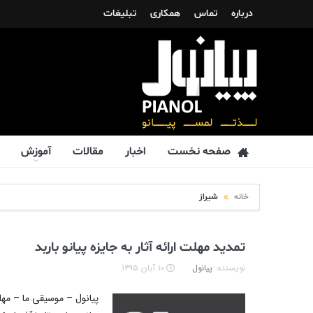
درباره
تماس
همکاری
تبلیغات
صفحه نخست
اخبار
مقالات
آموزش
خانه
شیراز
تمدید مهلت ارائه آثار به جایزه پیانو باربد
نویسنده:
پیانول
۱۰ آبان ۱۳۹۵
پیانول – موسیقی ما – مهلت