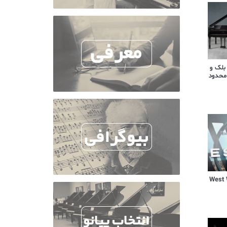
 بلک و
محدود
یال West World