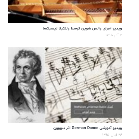
ویدیو اجرای والس شوپن توسط ولنتینا لیسیتسا
۷ آذر ۱۳۹۵
ویدیو آموزشی German Dance اثر بتهوون
۲۶ آبان ۱۳۹۵