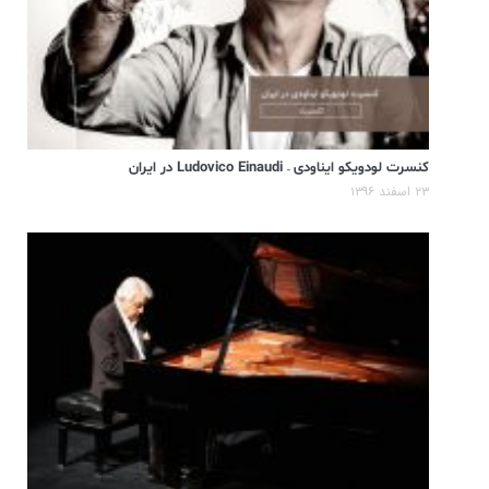
کنسرت لودویکو ایناودی – Ludovico Einaudi در ایران
۲۳ اسفند ۱۳۹۶