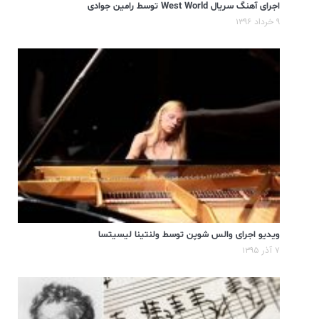
اجرای آهنگ سریال West World توسط رامین جوادی
۹ خرداد ۱۳۹۶
ویدیو اجرای والس شوپن توسط ولنتینا لیسیتسا
۷ آذر ۱۳۹۵