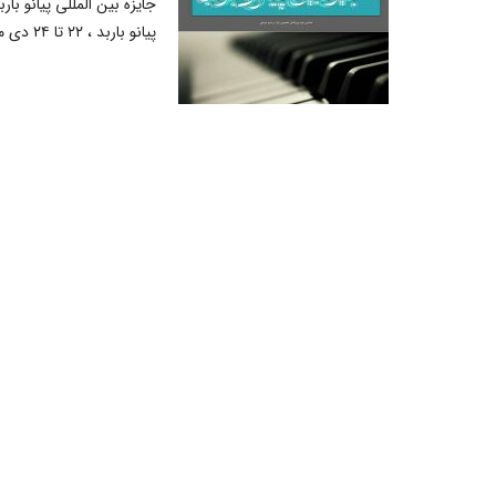
جایزه بین المللی پیانو با
پیانو‌ باربد ، ۲۲ تا ۲۴ دی ماه، توسط انجمن شیراز...