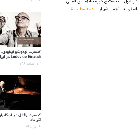
۲۶ آبان ۱۴۰۴
ربد پیانول – نخستین دوره جایزه بین المللی
ادامه مطلب
کنسرت لودویکو ایناودی –
Ludovico Einaudi در ایران
۲۳ اسفند ۱۳۹۶
کنسرت رافائل میناسکانیان
آذر ماه
۸ آذر ۱۳۹۵