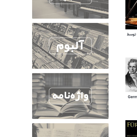
 توسط
German D