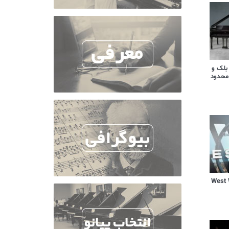
 بلک و
محدود
یال West World