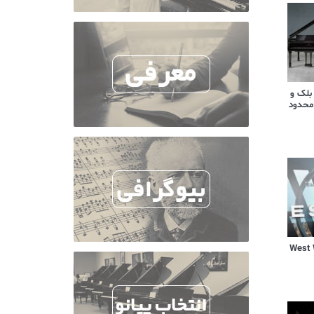
 بلک و
محدود
یال West World