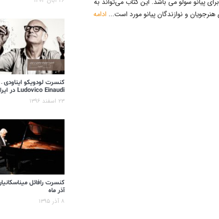
۲۶ آبان ۱۴۰۴
خب برای پیانو سولو می باشد. این کتاب می‌تواند به
 هنرجویان و نوازندگان پیانو مورد است...
ادامه
کنسرت لودویکو ایناودی –
Ludovico Einaudi در ایران
۲۳ اسفند ۱۳۹۶
کنسرت رافائل میناسکانیان
آذر ماه
۸ آذر ۱۳۹۵