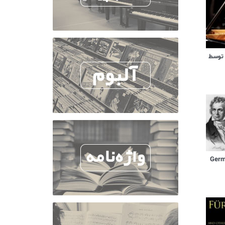
 توسط
German D