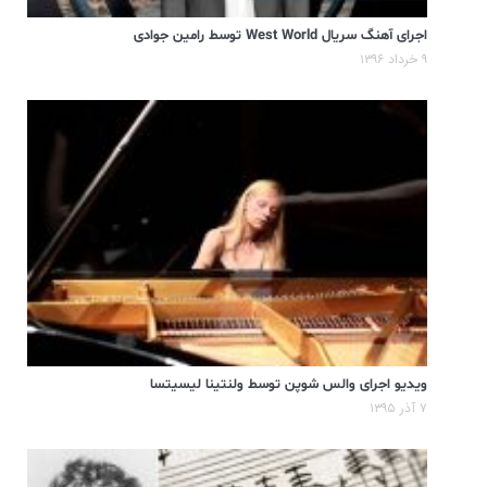
اجرای آهنگ سریال West World توسط رامین جوادی
۹ خرداد ۱۳۹۶
ویدیو اجرای والس شوپن توسط ولنتینا لیسیتسا
۷ آذر ۱۳۹۵