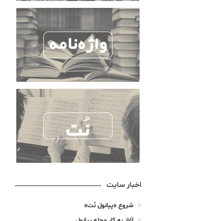
اخبار سایت
شروع «پیانول نُت»
آغاز به کار مجله پیانول