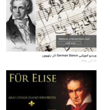
ویدیو آموزشی German Dance اثر بتهوون
۲۶ آبان ۱۳۹۵