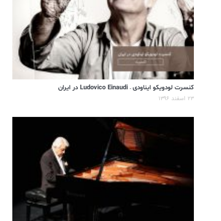
کنسرت لودویکو ایناودی – Ludovico Einaudi در ایران
۲۳ اسفند ۱۳۹۶