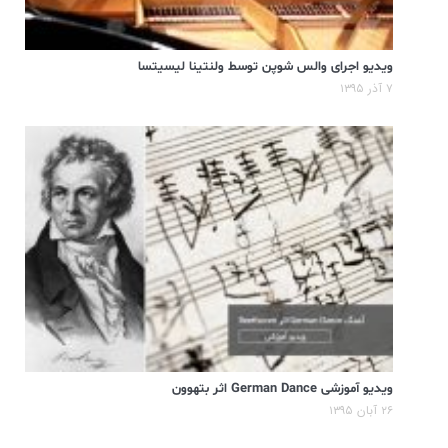
ویدیو اجرای والس شوپن توسط ولنتینا لیسیتسا
۷ آذر ۱۳۹۵
ویدیو آموزشی German Dance اثر بتهوون
۲۶ آبان ۱۳۹۵