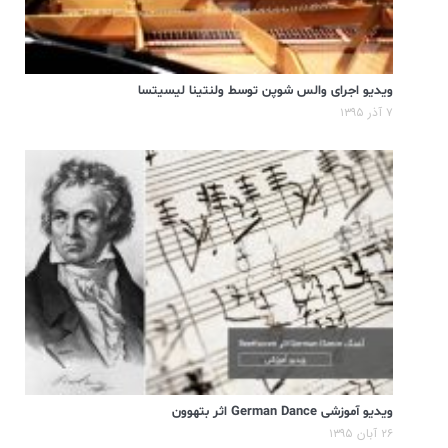
ویدیو اجرای والس شوپن توسط ولنتینا لیسیتسا
۷ آذر ۱۳۹۵
ویدیو آموزشی German Dance اثر بتهوون
۲۶ آبان ۱۳۹۵