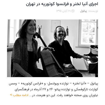
اجرای آنیا لخنر و فرانسوا کوتوریه در تهران
نویسنده:
پیانول
۲۰ آبان ۱۳۹۵
پیانول – «آنیا لخنر» – نوازنده ویولنسل- و «فرانس کوتوریه» – وسس
کوارتت تارکوفسکی و نوازنده پیانو- 26 و 27 آذرماه در فرهنگسرای
نیاوران روی صحنه خواهند رفت. این دو هنرمند، در...
ادامه مطلب