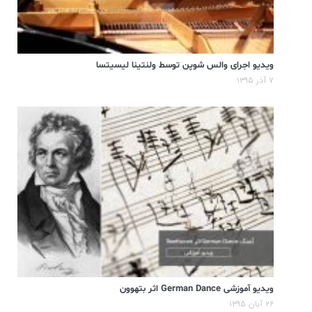
ویدیو اجرای والس شوپن توسط ولنتینا لیسیتسا
۷ آذر ۱۳۹۵
ویدیو آموزشی German Dance اثر بتهوون
۲۶ آبان ۱۳۹۵