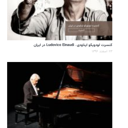
کنسرت لودویکو ایناودی – Ludovico Einaudi در ایران
۲۳ اسفند ۱۳۹۶