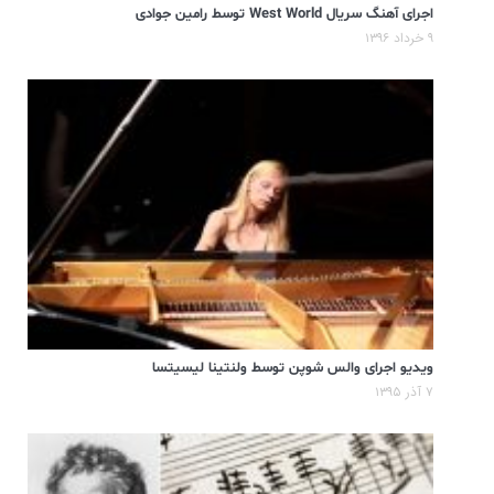
اجرای آهنگ سریال West World توسط رامین جوادی
۹ خرداد ۱۳۹۶
ویدیو اجرای والس شوپن توسط ولنتینا لیسیتسا
۷ آذر ۱۳۹۵