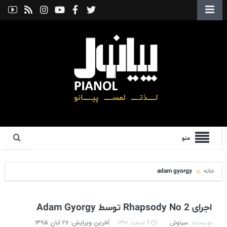
منو
خانه
adam gyorgy
اجرای Rhapsody No 2 توسط Adam Gyorgy
نویسنده:
سیاوش
۹ اسفند ۱۳۹۲
آخرین ویرایش: ۲۶ آبان ۱۳۹۵