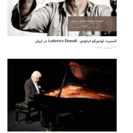
کنسرت لودویکو ایناودی – Ludovico Einaudi در ایران
۲۳ اسفند ۱۳۹۶