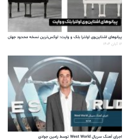
پیانوهای اشتاین‌وی اولترا بلک و وایت: لوکس‌ترین نسخه محدود جهان
۱۶ آبان ۱۴۰۴
اجرای آهنگ سریال West World توسط رامین جوادی