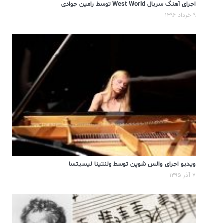
اجرای آهنگ سریال West World توسط رامین جوادی
۹ خرداد ۱۳۹۶
ویدیو اجرای والس شوپن توسط ولنتینا لیسیتسا
۷ آذر ۱۳۹۵