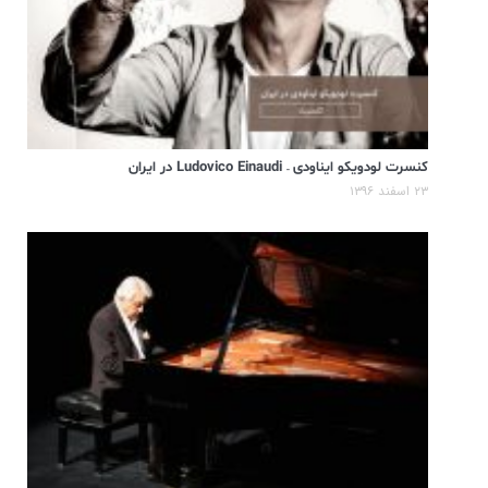
کنسرت لودویکو ایناودی – Ludovico Einaudi در ایران
۲۳ اسفند ۱۳۹۶