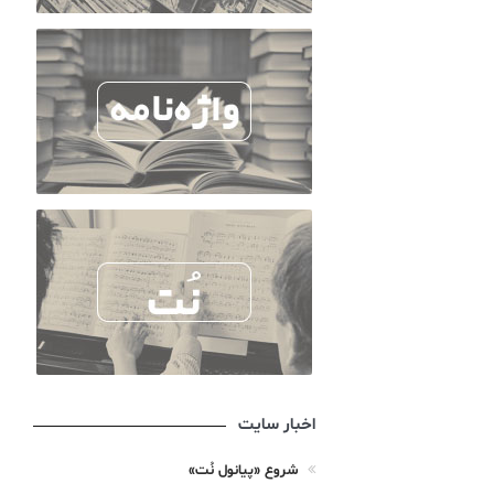
اخبار سایت
شروع «پیانول نُت»