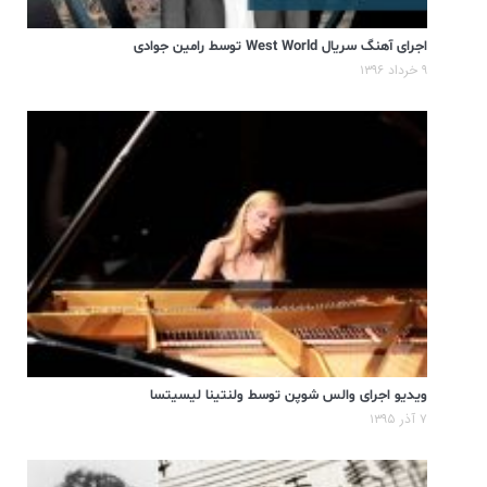
اجرای آهنگ سریال West World توسط رامین جوادی
۹ خرداد ۱۳۹۶
ویدیو اجرای والس شوپن توسط ولنتینا لیسیتسا
۷ آذر ۱۳۹۵