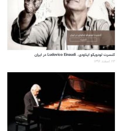
کنسرت لودویکو ایناودی – Ludovico Einaudi در ایران
۲۳ اسفند ۱۳۹۶