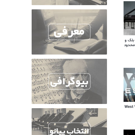
 بلک و
محدود
یال West World