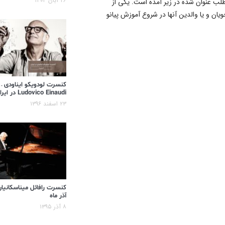
۲۶ آبان ۱۴۰۴
لب عنوان شده در زیر آمده است. یکی از
ن و یا والدین آنها در شروع آموزش پیانو
کنسرت لودویکو ایناودی –
Ludovico Einaudi در ایران
۲۳ اسفند ۱۳۹۶
کنسرت رافائل میناسکانیان
آذر ماه
۸ آذر ۱۳۹۵