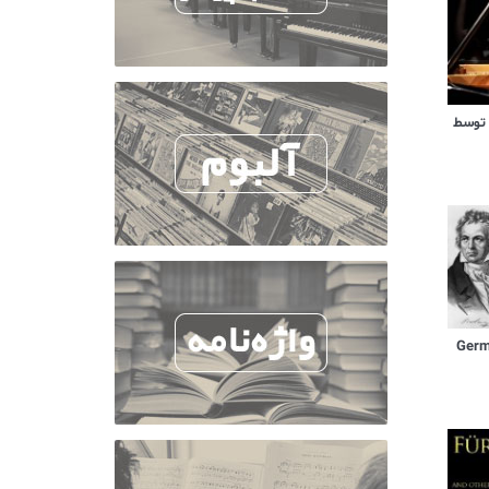
 توسط
German D