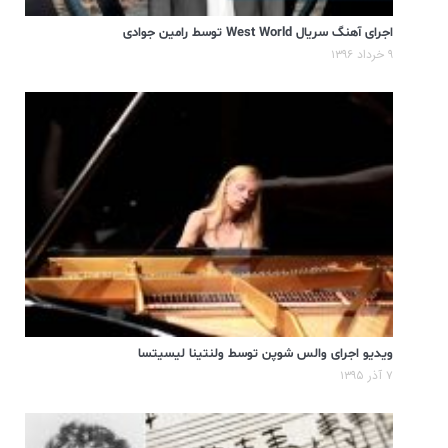
اجرای آهنگ سریال West World توسط رامین جوادی
۹ خرداد ۱۳۹۶
ویدیو اجرای والس شوپن توسط ولنتینا لیسیتسا
۷ آذر ۱۳۹۵