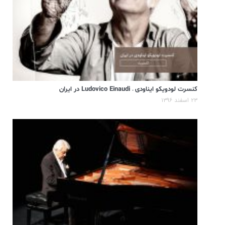
کنسرت لودویکو ایناودی – Ludovico Einaudi در ایران
۲۳ اسفند ۱۳۹۶