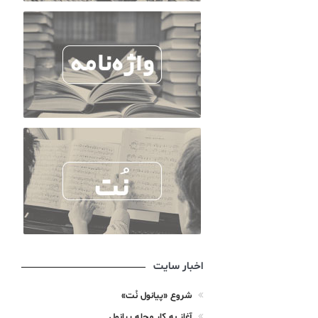
اخبار سایت
شروع «پیانول نُت»
آغاز به کار مجله پیانول