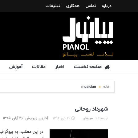
درباره
تماس
همکاری
تبلیغات
صفحه نخست
اخبار
مقالات
آموزش
خانه
musician
شهرداد روحانی
نویسنده:
سیاوش
۲۰ دی ۱۳۹۴
آخرین ویرایش: ۲۶ آبان ۱۳۹۵
در این مطلب، به بیوگرافی