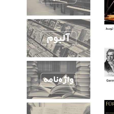
 توسط
German D