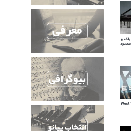
 بلک و
محدود
یال West World