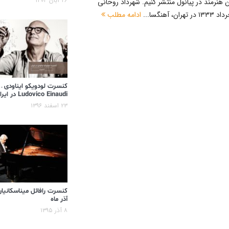
۲۶ آبان ۱۴۰۴
ین هنرمند در پیانول منتشر کنیم. شهرداد روحانی
ادامه مطلب
کنسرت لودویکو ایناودی –
Ludovico Einaudi در ایران
۲۳ اسفند ۱۳۹۶
کنسرت رافائل میناسکانیان
آذر ماه
۸ آذر ۱۳۹۵