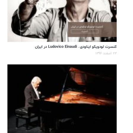
کنسرت لودویکو ایناودی – Ludovico Einaudi در ایران
۲۳ اسفند ۱۳۹۶