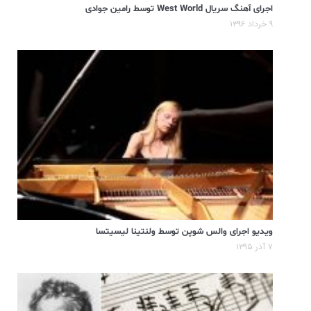
اجرای آهنگ سریال West World توسط رامین جوادی
۹ خرداد ۱۳۹۶
ویدیو اجرای والس شوپن توسط ولنتینا لیسیتسا
۷ آذر ۱۳۹۵