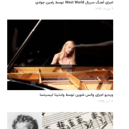
اجرای آهنگ سریال West World توسط رامین جوادی
۹ خرداد ۱۳۹۶
ویدیو اجرای والس شوپن توسط ولنتینا لیسیتسا
۷ آذر ۱۳۹۵