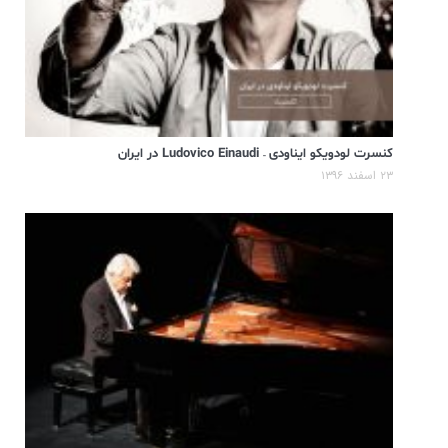
کنسرت لودویکو ایناودی – Ludovico Einaudi در ایران
۲۳ اسفند ۱۳۹۶