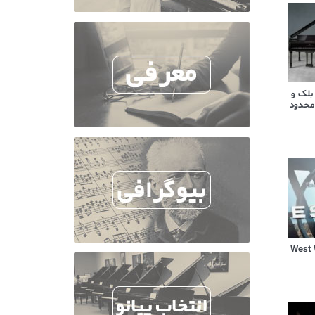
 بلک و
محدود
یال West World