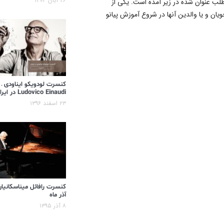
۲۶ آبان ۱۴۰۴
لب عنوان شده در زیر آمده است. یکی از
ن و یا والدین آنها در شروع آموزش پیانو
کنسرت لودویکو ایناودی –
Ludovico Einaudi در ایران
۲۳ اسفند ۱۳۹۶
کنسرت رافائل میناسکانیان
آذر ماه
۸ آذر ۱۳۹۵