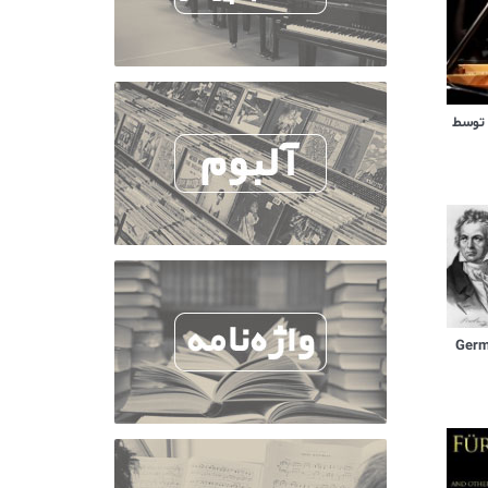
 توسط
German D