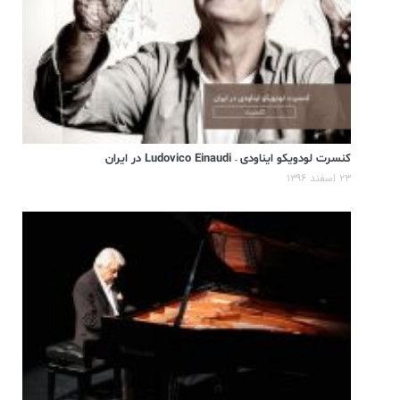
کنسرت لودویکو ایناودی – Ludovico Einaudi در ایران
۲۳ اسفند ۱۳۹۶