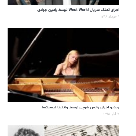
اجرای آهنگ سریال West World توسط رامین جوادی
۹ خرداد ۱۳۹۶
ویدیو اجرای والس شوپن توسط ولنتینا لیسیتسا
۷ آذر ۱۳۹۵