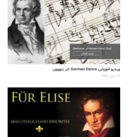
ویدیو آموزشی German Dance اثر بتهوون
۲۶ آبان ۱۳۹۵