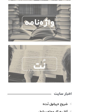
اخبار سایت
شروع «پیانول نُت»
آغاز به کار مجله پیانول