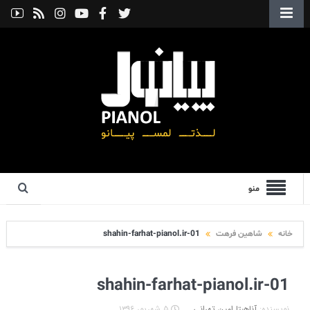
منو
خانه
شاهین فرهت
shahin-farhat-pianol.ir-01
shahin-farhat-pianol.ir-01
نویسنده:
آناهیتا امین تهرانی
۵ شهریور ۱۳۹۶