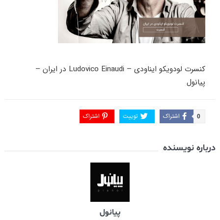
کنسرت لودویکو ایناودی – Ludovico Einaudi در ایران –
پیانول
اشتراک
توییت
اشتراک
0
درباره نویسنده
پیانول