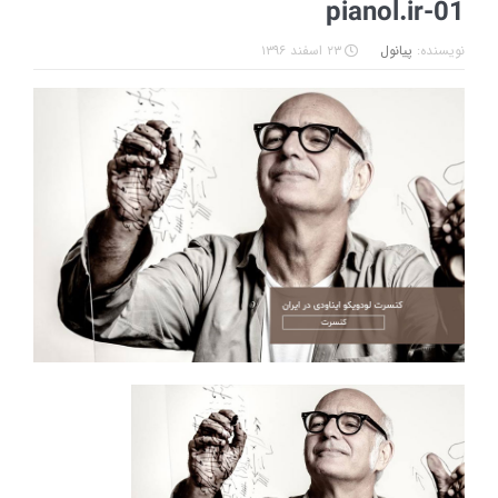
pianol.ir-01
نویسنده:
پیانول
۲۳ اسفند ۱۳۹۶